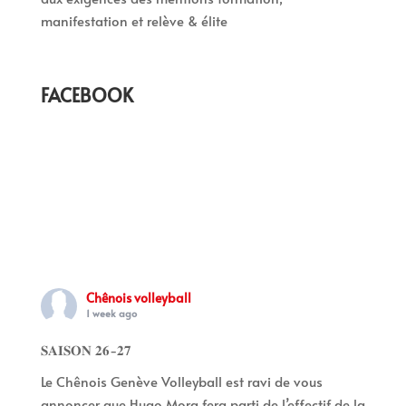
manifestation et relève & élite
FACEBOOK
Chênois volleyball
1 week ago
𝐒𝐀𝐈𝐒𝐎𝐍 𝟐𝟔-𝟐𝟕
Le Chênois Genève Volleyball est ravi de vous
annoncer que Hugo Mora fera parti de l’effectif de la