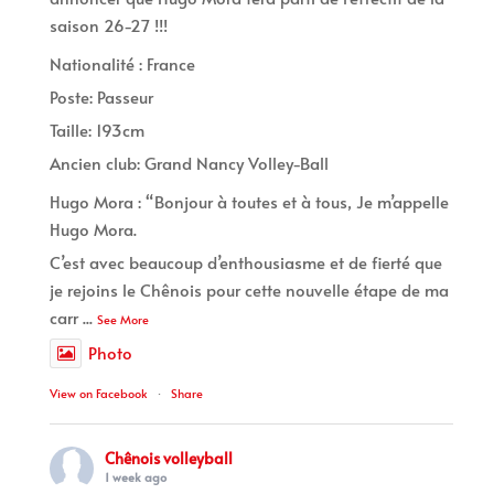
saison 26-27 !!!
Nationalité : France
Poste: Passeur
Taille: 193cm
Ancien club: Grand Nancy Volley-Ball
Hugo Mora : “Bonjour à toutes et à tous, Je m’appelle
Hugo Mora.
C’est avec beaucoup d’enthousiasme et de fierté que
je rejoins le Chênois pour cette nouvelle étape de ma
carr
...
See More
Photo
View on Facebook
·
Share
Chênois volleyball
1 week ago