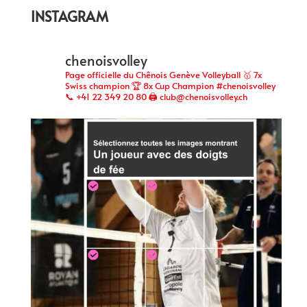
INSTAGRAM
chenoisvolley
Page officielle du Chênois Genève Volleyball 🥇 7x
Swiss champion 🏆 8x Cup Champion #chenoisvolley
📞 +41 22 349 20 80 🖨 club@chenoisvolley.ch