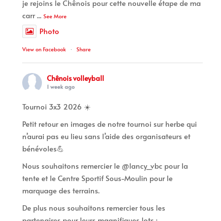
je rejoins le Chênois pour cette nouvelle étape de ma
carr
...
See More
Photo
View on Facebook
·
Share
Chênois volleyball
1 week ago
Tournoi 3x3 2026 ☀️
Petit retour en images de notre tournoi sur herbe qui
n’aurai pas eu lieu sans l’aide des organisateurs et
bénévoles💪
Nous souhaitons remercier le @lancy_vbc pour la
tente et le Centre Sportif Sous-Moulin pour le
marquage des terrains.
De plus nous souhaitons remercier tous les
partenaires pour leurs magnifiques lots :