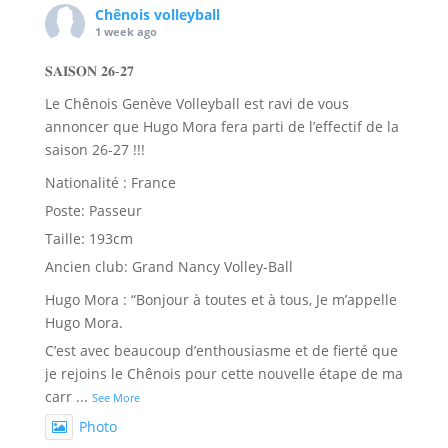
Chênois volleyball
1 week ago
𝐒𝐀𝐈𝐒𝐎𝐍 𝟐𝟔-𝟐𝟕
Le Chênois Genève Volleyball est ravi de vous
annoncer que Hugo Mora fera parti de l’effectif de la
saison 26-27 !!!
Nationalité : France
Poste: Passeur
Taille: 193cm
Ancien club: Grand Nancy Volley-Ball
Hugo Mora : “Bonjour à toutes et à tous, Je m’appelle
Hugo Mora.
C’est avec beaucoup d’enthousiasme et de fierté que
je rejoins le Chênois pour cette nouvelle étape de ma
carr
...
See More
Photo