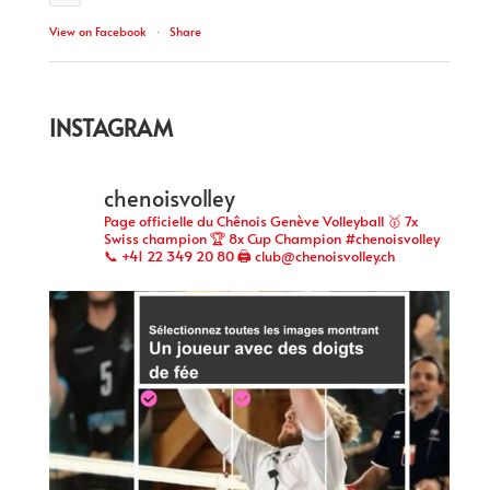
View on Facebook
·
Share
INSTAGRAM
chenoisvolley
Page officielle du Chênois Genève Volleyball 🥇 7x
Swiss champion 🏆 8x Cup Champion #chenoisvolley
📞 +41 22 349 20 80 🖨 club@chenoisvolley.ch