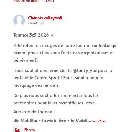
View on Facebook
·
Share
Chênois volleyball
1 week ago
Tournoi 3x3 2026 ☀️
Petit retour en images de notre tournoi sur herbe qui
n’aurai pas eu lieu sans l’aide des organisateurs et
bénévoles💪
Nous souhaitons remercier le @lancy_vbc pour la
tente et le Centre Sportif Sous-Moulin pour le
marquage des terrains.
De plus nous souhaitons remercier tous les
partenaires pour leurs magnifiques lots :
Auberge de Thônex
die Mobiliar • la Mobilière • la Mobil
...
See More
Photo