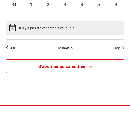
0
0
0
0
0
0
0
31
1
2
3
4
5
6
évènement,
évènement,
évènement,
évènement,
évènement,
évènement,
évènem
Il n’y a pas d’événements ce jour là.
Juil
Ce mois-ci
Sep
S’abonner au calendrier