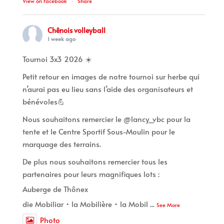
View on Facebook
·
Share
Chênois volleyball
1 week ago
Tournoi 3x3 2026 ☀️
Petit retour en images de notre tournoi sur herbe qui
n’aurai pas eu lieu sans l’aide des organisateurs et
bénévoles💪
Nous souhaitons remercier le @lancy_vbc pour la
tente et le Centre Sportif Sous-Moulin pour le
marquage des terrains.
De plus nous souhaitons remercier tous les
partenaires pour leurs magnifiques lots :
Auberge de Thônex
die Mobiliar • la Mobilière • la Mobil
...
See More
Photo