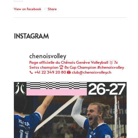
View on Facebook
·
Share
INSTAGRAM
chenoisvolley
Page officielle du Chênois Genève Volleyball 🥇 7x
Swiss champion 🏆 8x Cup Champion #chenoisvolley
📞 +41 22 349 20 80 🖨 club@chenoisvolley.ch