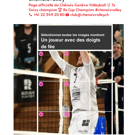
Page officielle du Chênois Genève Volleyball 🥇 7x
Swiss champion 🏆 8x Cup Champion #chenoisvolley
📞 +41 22 349 20 80 🖨 club@chenoisvolley.ch