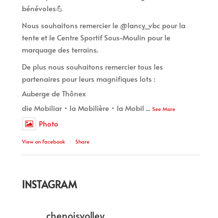
bénévoles💪
Nous souhaitons remercier le @lancy_vbc pour la
tente et le Centre Sportif Sous-Moulin pour le
marquage des terrains.
De plus nous souhaitons remercier tous les
partenaires pour leurs magnifiques lots :
Auberge de Thônex
die Mobiliar • la Mobilière • la Mobil
...
See More
Photo
View on Facebook
·
Share
INSTAGRAM
chenoisvolley