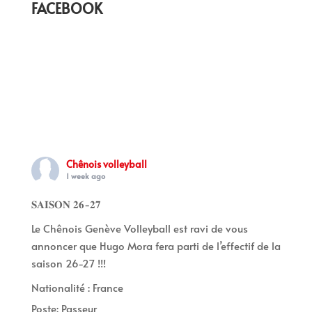
FACEBOOK
Chênois volleyball
1 week ago
𝐒𝐀𝐈𝐒𝐎𝐍 𝟐𝟔-𝟐𝟕
Le Chênois Genève Volleyball est ravi de vous
annoncer que Hugo Mora fera parti de l’effectif de la
saison 26-27 !!!
Nationalité : France
Poste: Passeur