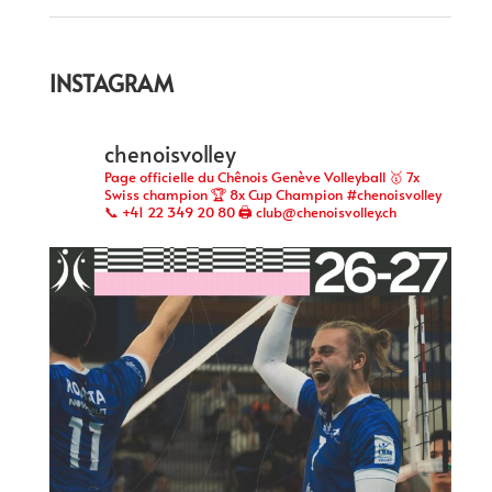
INSTAGRAM
chenoisvolley
Page officielle du Chênois Genève Volleyball 🥇 7x
Swiss champion 🏆 8x Cup Champion #chenoisvolley
📞 +41 22 349 20 80 🖨 club@chenoisvolley.ch