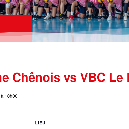
ne Chênois vs VBC Le 
h à 18h00
LIEU