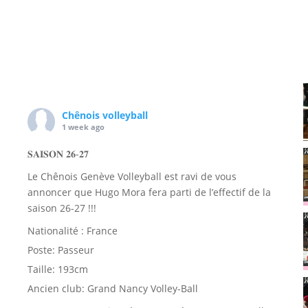
Chênois volleyball
1 week ago
𝐒𝐀𝐈𝐒𝐎𝐍 𝟐𝟔-𝟐𝟕
Le Chênois Genève Volleyball est ravi de vous
annoncer que Hugo Mora fera parti de l’effectif de la
saison 26-27 !!!
Nationalité : France
Poste: Passeur
Taille: 193cm
Ancien club: Grand Nancy Volley-Ball