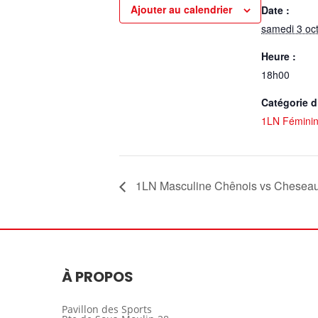
Ajouter au calendrier
Date :
samedi 3 oc
Heure :
18h00
Catégorie 
1LN Fémini
1LN Masculine Chênois vs Chesea
À PROPOS
Pavillon des Sports