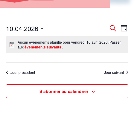
Recher
Nav
10.04.2026
Recherche
Jour
de
et
Sélectionnez
vue
naviga
Aucun évènements planifié pour vendredi 10 avril 2026. Passer
une
Év
aux
évènements suivants
.
de
date.
vues
Évènem
Jour précédent
Jour suivant
S’abonner au calendrier