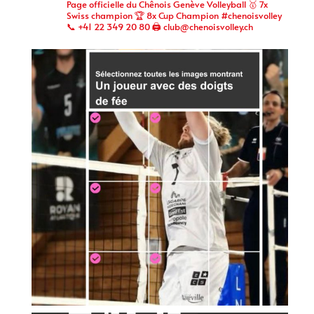
Page officielle du Chênois Genève Volleyball 🥇 7x
Swiss champion 🏆 8x Cup Champion #chenoisvolley
📞 +41 22 349 20 80 🖨 club@chenoisvolley.ch