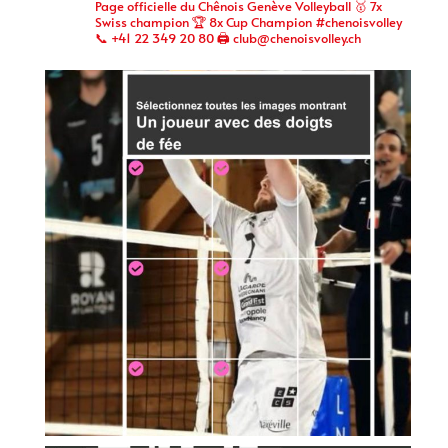
Page officielle du Chênois Genève Volleyball 🥇 7x
Swiss champion 🏆 8x Cup Champion #chenoisvolley
📞 +41 22 349 20 80 🖨 club@chenoisvolley.ch