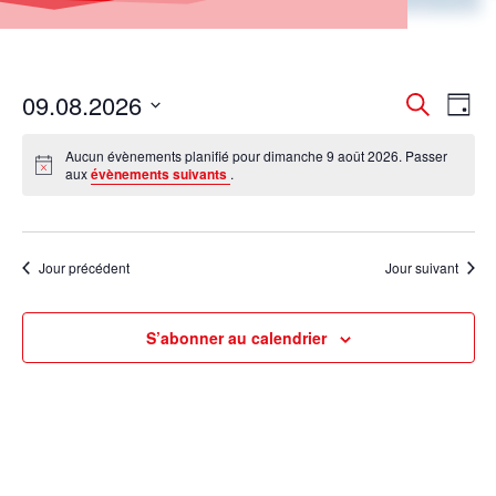
Recher
Nav
09.08.2026
Recherche
Jour
de
et
Sélectionnez
vue
naviga
Aucun évènements planifié pour dimanche 9 août 2026. Passer
une
Év
aux
évènements suivants
.
de
date.
vues
Évènem
Jour précédent
Jour suivant
S’abonner au calendrier