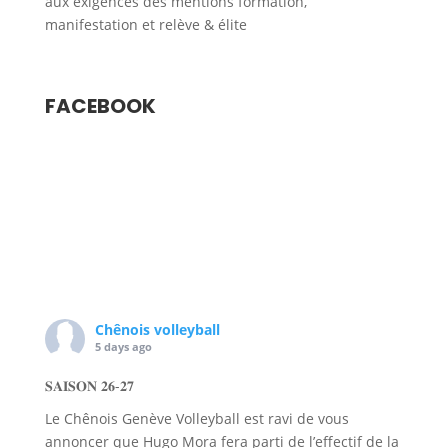
aux exigences des mentions formation,
manifestation et relève & élite
FACEBOOK
Chênois volleyball
5 days ago
𝐒𝐀𝐈𝐒𝐎𝐍 𝟐𝟔-𝟐𝟕
Le Chênois Genève Volleyball est ravi de vous
annoncer que Hugo Mora fera parti de l’effectif de la