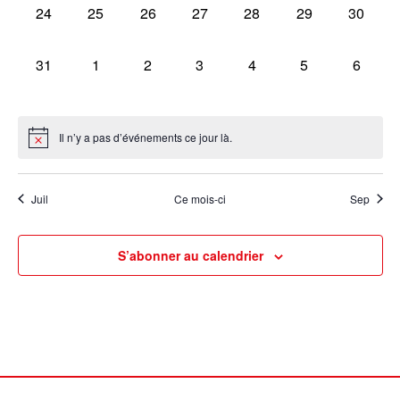
0
0
0
0
0
0
0
24
25
26
27
28
29
30
évènement,
évènement,
évènement,
évènement,
évènement,
évènement,
évèneme
0
0
0
0
0
0
0
31
1
2
3
4
5
6
évènement,
évènement,
évènement,
évènement,
évènement,
évènement,
évènem
Il n’y a pas d’événements ce jour là.
Juil
Ce mois-ci
Sep
S’abonner au calendrier