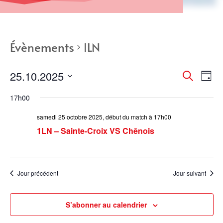
Évènements
1LN
Recher
Nav
25.10.2025
Recherche
Jour
de
et
Sélectionnez
vue
naviga
17h00
une
Év
de
date.
samedi 25 octobre 2025, début du match à 17h00
vues
1LN – Sainte-Croix VS Chênois
Évènem
Jour précédent
Jour suivant
S’abonner au calendrier