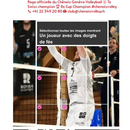
Page officielle du Chênois Genève Volleyball 🥇 7x
Swiss champion 🏆 8x Cup Champion #chenoisvolley
📞 +41 22 349 20 80 🖨 club@chenoisvolley.ch