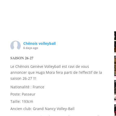
Chênois volleyball
6 days ago
𝐒𝐀𝐈𝐒𝐎𝐍 𝟐𝟔-𝟐𝟕
Le Chênois Genève Volleyball est ravi de vous
annoncer que Hugo Mora fera parti de l’effectif de la
saison 26-27 !!!
Nationalité : France
Poste: Passeur
Taille: 193cm
Ancien club: Grand Nancy Volley-Ball