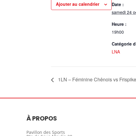
Ajouter au calendrier
Date :
samedi 24 o
Heure :
19h00
Catégorie 
LNA
1LN – Féminine Chênois vs Frispik
À PROPOS
Pavillon des Sports