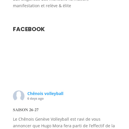
manifestation et relève & élite
FACEBOOK
Chênois volleyball
6 days ago
𝐒𝐀𝐈𝐒𝐎𝐍 𝟐𝟔-𝟐𝟕
Le Chênois Genève Volleyball est ravi de vous
annoncer que Hugo Mora fera parti de l’effectif de la