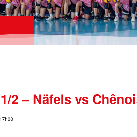
 1/2 – Näfels vs Chênoi
 17h00