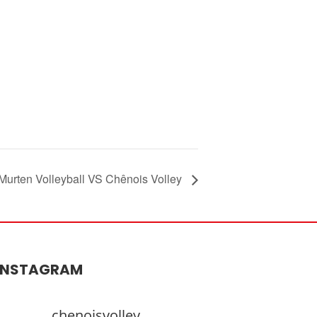
Murten Volleyball VS Chênois Volley
INSTAGRAM
chenoisvolley