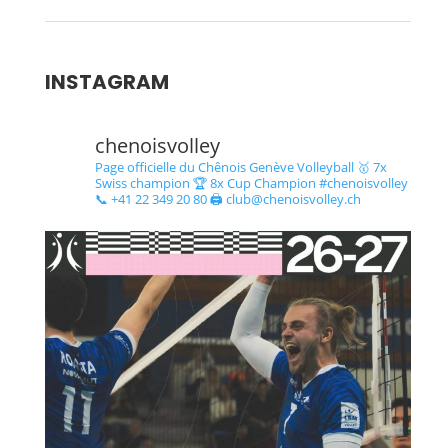
INSTAGRAM
chenoisvolley
Page officielle du Chênois Genève Volleyball 🥇 7x
Swiss champion 🏆 8x Cup Champion #chenoisvolley
📞 +41 22 349 20 80 🖨 club@chenoisvolley.ch