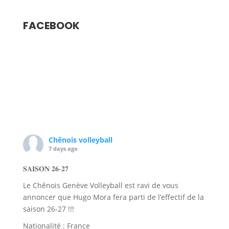
FACEBOOK
Chênois volleyball
7 days ago
𝐒𝐀𝐈𝐒𝐎𝐍 𝟐𝟔-𝟐𝟕
Le Chênois Genève Volleyball est ravi de vous
annoncer que Hugo Mora fera parti de l’effectif de la
saison 26-27 !!!
Nationalité : France