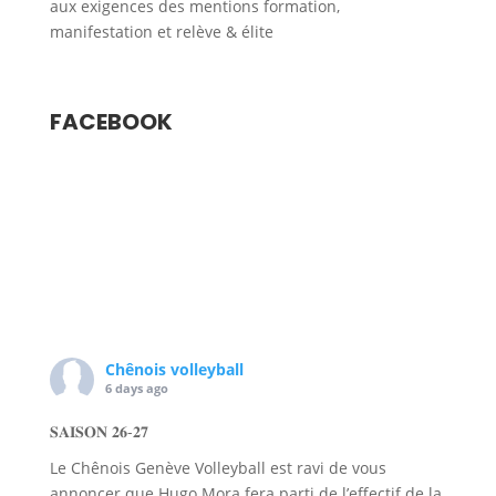
aux exigences des mentions formation,
manifestation et relève & élite
FACEBOOK
Chênois volleyball
6 days ago
𝐒𝐀𝐈𝐒𝐎𝐍 𝟐𝟔-𝟐𝟕
Le Chênois Genève Volleyball est ravi de vous
annoncer que Hugo Mora fera parti de l’effectif de la