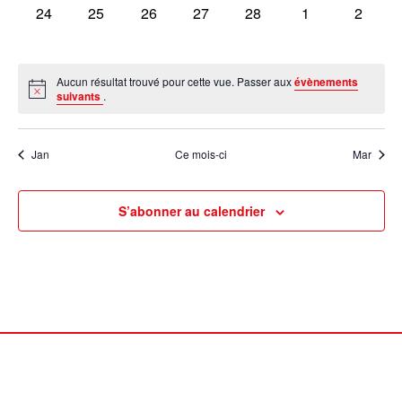
0
0
0
0
0
0
0
24
25
26
27
28
1
2
évènement,
évènement,
évènement,
évènement,
évènement,
évènement,
évènem
Aucun résultat trouvé pour cette vue. Passer aux
évènements
suivants
.
Jan
Ce mois-ci
Mar
S’abonner au calendrier