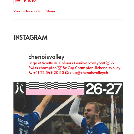
View on Facebook
·
Share
INSTAGRAM
chenoisvolley
Page officielle du Chênois Genève Volleyball 🥇 7x
Swiss champion 🏆 8x Cup Champion #chenoisvolley
📞 +41 22 349 20 80 🖨 club@chenoisvolley.ch