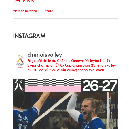
View on Facebook
·
Share
INSTAGRAM
chenoisvolley
Page officielle du Chênois Genève Volleyball 🥇 7x
Swiss champion 🏆 8x Cup Champion #chenoisvolley
📞 +41 22 349 20 80 🖨 club@chenoisvolley.ch