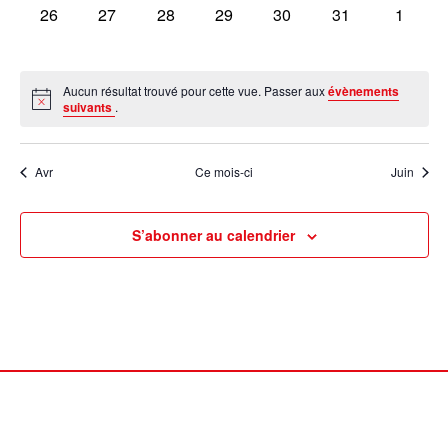
0
0
0
0
0
0
0
26
27
28
29
30
31
1
évènement,
évènement,
évènement,
évènement,
évènement,
évènement,
évènem
Aucun résultat trouvé pour cette vue. Passer aux
évènements
suivants
.
Avr
Ce mois-ci
Juin
S’abonner au calendrier