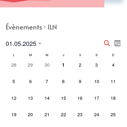
Évènements
1LN
Recher
Nav
01.05.2025
Recherche
Mois
de
et
Sélectionnez
vue
Calendrier
naviga
L
M
M
J
V
S
D
une
Év
de
de
0
0
0
0
0
0
0
28
29
30
1
2
3
4
date.
Évènements
vues
évènement,
évènement,
évènement,
évènement,
évènement,
évènement,
évènem
Évènem
0
0
0
0
0
0
0
5
6
7
8
9
10
11
évènement,
évènement,
évènement,
évènement,
évènement,
évènement,
évèneme
0
0
0
0
0
0
0
12
13
14
15
16
17
18
évènement,
évènement,
évènement,
évènement,
évènement,
évènement,
évèneme
0
0
0
0
0
0
0
19
20
21
22
23
24
25
évènement,
évènement,
évènement,
évènement,
évènement,
évènement,
évèneme