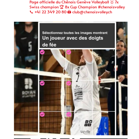
Page officielle du Chênois Genève Volleyball 🥇 7x
Swiss champion 🏆 8x Cup Champion #chenoisvolley
📞 +41 22 349 20 80 🖨 club@chenoisvolley.ch