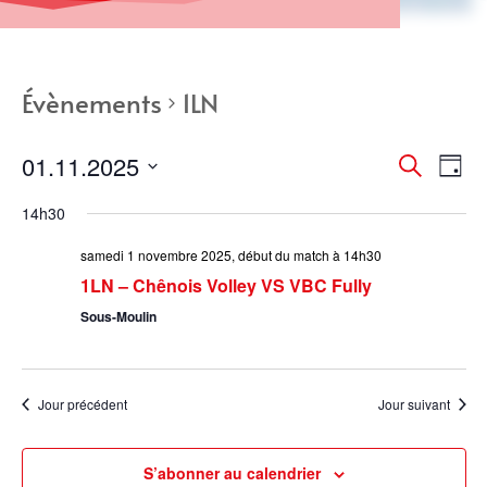
Évènements
1LN
Recher
Nav
01.11.2025
Recherche
Jour
de
et
Sélectionnez
vue
naviga
14h30
une
Év
de
date.
samedi 1 novembre 2025, début du match à 14h30
vues
1LN – Chênois Volley VS VBC Fully
Évènem
Sous-Moulin
Jour précédent
Jour suivant
S’abonner au calendrier