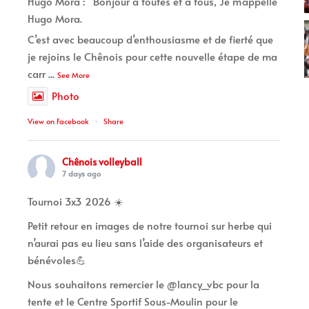
Hugo Mora : “Bonjour à toutes et à tous, Je m’appelle
Hugo Mora.
C’est avec beaucoup d’enthousiasme et de fierté que
je rejoins le Chênois pour cette nouvelle étape de ma
carr
...
See More
Photo
View on Facebook
·
Share
Chênois volleyball
7 days ago
Tournoi 3x3 2026 ☀️
Petit retour en images de notre tournoi sur herbe qui
n’aurai pas eu lieu sans l’aide des organisateurs et
bénévoles💪
Nous souhaitons remercier le @lancy_vbc pour la
tente et le Centre Sportif Sous-Moulin pour le