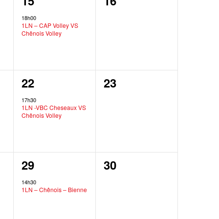
1
0
15
16
,
évènement,
évènement,
18h00
1LN – CAP Volley VS
Chênois Volley
1
0
22
23
,
évènement,
évènement,
17h30
1LN -VBC Cheseaux VS
Chênois Volley
1
0
29
30
,
évènement,
évènement,
14h30
1LN – Chênois – Bienne