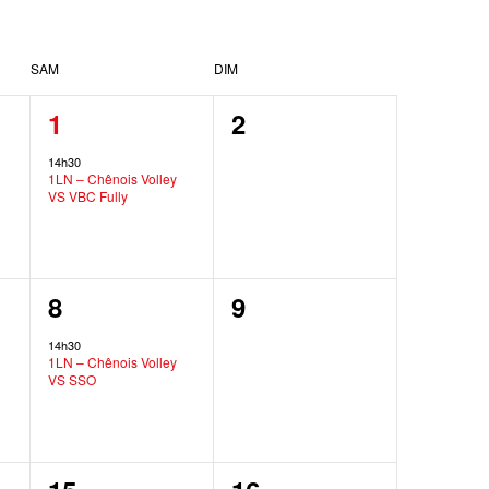
SAM
DIM
1
0
1
2
,
évènement,
évènement,
14h30
1LN – Chênois Volley
VS VBC Fully
1
0
8
9
,
évènement,
évènement,
14h30
1LN – Chênois Volley
VS SSO