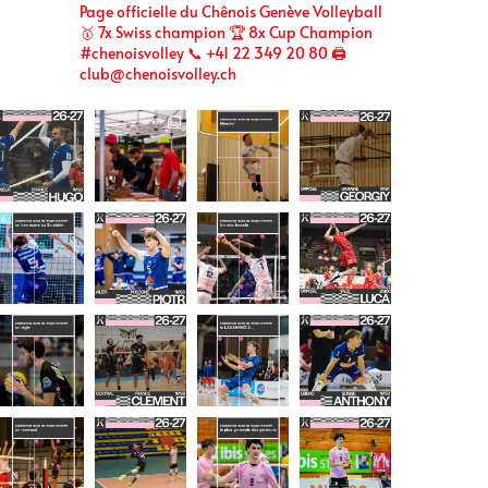
Page officielle du Chênois Genève Volleyball
🥇 7x Swiss champion 🏆 8x Cup Champion
#chenoisvolley 📞 +41 22 349 20 80 🖨
club@chenoisvolley.ch