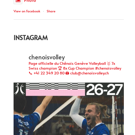
View on Facebook
·
Share
INSTAGRAM
chenoisvolley
Page officielle du Chênois Genève Volleyball 🥇 7x
Swiss champion 🏆 8x Cup Champion #chenoisvolley
📞 +41 22 349 20 80 🖨 club@chenoisvolley.ch