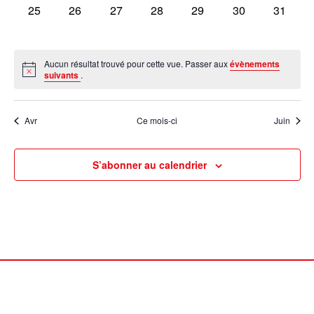
0
0
0
0
0
0
0
25
26
27
28
29
30
31
évènement,
évènement,
évènement,
évènement,
évènement,
évènement,
évèneme
Aucun résultat trouvé pour cette vue. Passer aux
évènements
suivants
.
Avr
Ce mois-ci
Juin
S’abonner au calendrier