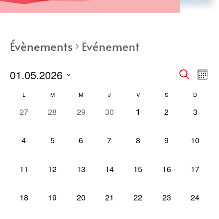
Évènements
Evénement
Recher
Nav
01.05.2026
Recherche
Mois
de
et
Sélectionnez
vue
Calendrier
naviga
L
M
M
J
V
S
D
une
Év
de
de
0
0
0
0
0
0
0
27
28
29
30
1
2
3
date.
Évènements
vues
évènement,
évènement,
évènement,
évènement,
évènement,
évènement,
évènem
Évènem
0
0
0
0
0
0
0
4
5
6
7
8
9
10
évènement,
évènement,
évènement,
évènement,
évènement,
évènement,
évèneme
0
0
0
0
0
0
0
11
12
13
14
15
16
17
évènement,
évènement,
évènement,
évènement,
évènement,
évènement,
évèneme
0
0
0
0
0
0
0
18
19
20
21
22
23
24
évènement,
évènement,
évènement,
évènement,
évènement,
évènement,
évèneme