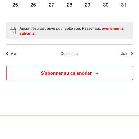
0
0
0
0
0
0
0
25
26
27
28
29
30
31
évènement,
évènement,
évènement,
évènement,
évènement,
évènement,
évèneme
Aucun résultat trouvé pour cette vue. Passer aux
évènements
suivants
.
Avr
Ce mois-ci
Juin
S’abonner au calendrier