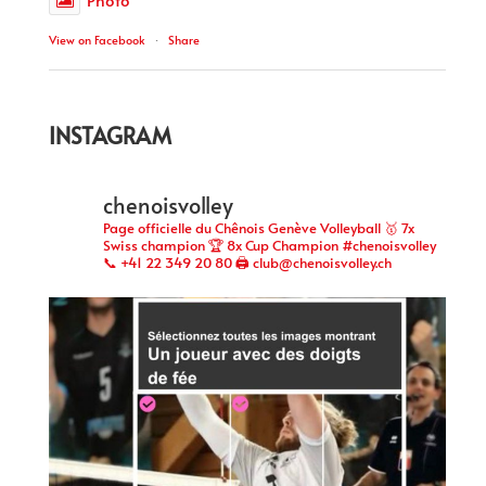
View on Facebook
·
Share
INSTAGRAM
chenoisvolley
Page officielle du Chênois Genève Volleyball 🥇 7x
Swiss champion 🏆 8x Cup Champion #chenoisvolley
📞 +41 22 349 20 80 🖨 club@chenoisvolley.ch