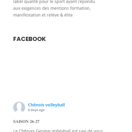
label qualité pour le sport ayant répondu
aux exigences des mentions formation,
manifestation et relève & élite
FACEBOOK
Chênois volleyball
6 days ago
𝐒𝐀𝐈𝐒𝐎𝐍 𝟐𝟔-𝟐𝟕
Le Chênois Genève Volleyball est ravi de vous