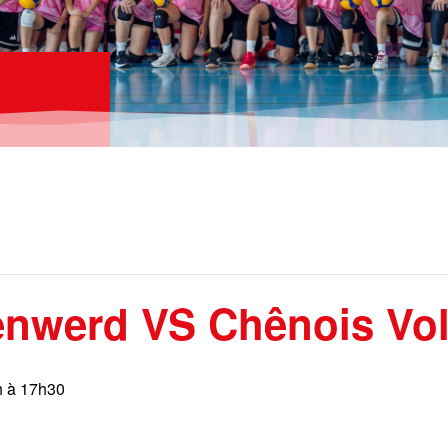
nwerd VS Chênois Vol
h à 17h30