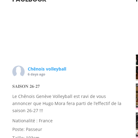
Chênois volleyball
6 days ago
𝐒𝐀𝐈𝐒𝐎𝐍 𝟐𝟔-𝟐𝟕
Le Chênois Genève Volleyball est ravi de vous
annoncer que Hugo Mora fera parti de l’effectif de la
saison 26-27 !!!
Nationalité : France
Poste: Passeur
Taille: 193cm