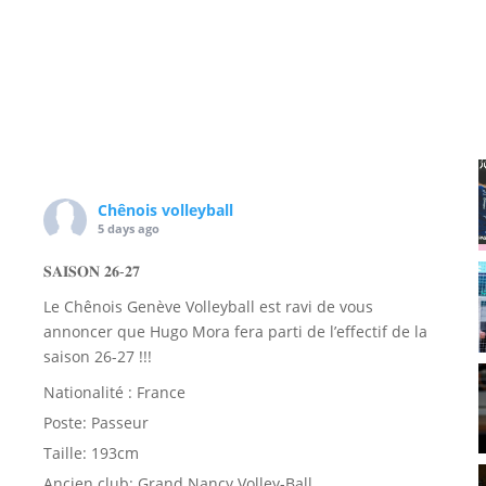
Chênois volleyball
5 days ago
𝐒𝐀𝐈𝐒𝐎𝐍 𝟐𝟔-𝟐𝟕
Le Chênois Genève Volleyball est ravi de vous
annoncer que Hugo Mora fera parti de l’effectif de la
saison 26-27 !!!
Nationalité : France
Poste: Passeur
Taille: 193cm
Ancien club: Grand Nancy Volley-Ball