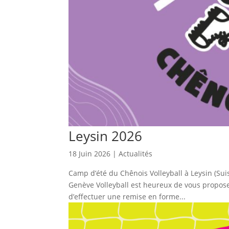
Leysin 2026
18 Juin 2026
|
Actualités
Camp d’été du Chênois Volleyball à Leysin (Su
Genève Volleyball est heureux de vous proposer
d’effectuer une remise en forme...