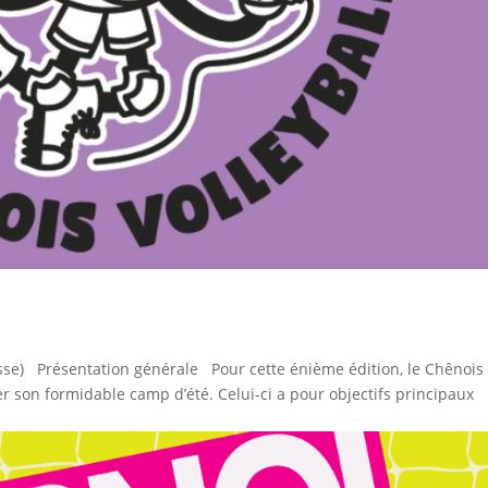
isse) Présentation générale Pour cette énième édition, le Chênois
 son formidable camp d’été. Celui-ci a pour objectifs principaux