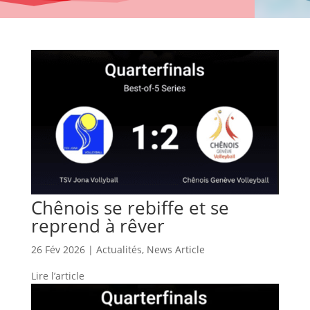
Chênois se rebiffe et se
reprend à rêver
26 Fév 2026
|
Actualités
,
News Article
Lire l’article