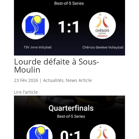
Lourde défaite à Sous-
Moulin
23 Fév 2026
|
Actualités
,
News Article
Lire l’article