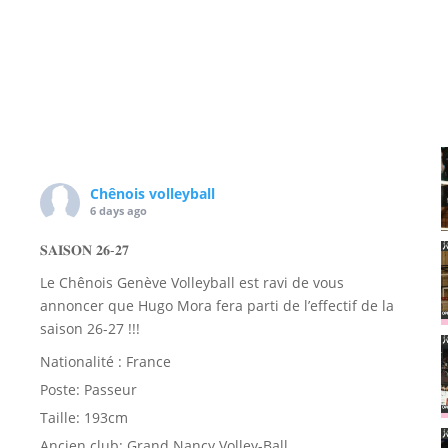
Chênois volleyball
6 days ago
𝐒𝐀𝐈𝐒𝐎𝐍 𝟐𝟔-𝟐𝟕
Le Chênois Genève Volleyball est ravi de vous
annoncer que Hugo Mora fera parti de l’effectif de la
saison 26-27 !!!
Nationalité : France
Poste: Passeur
Taille: 193cm
Ancien club: Grand Nancy Volley-Ball