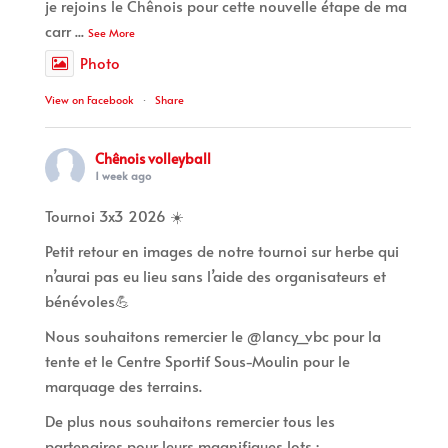
je rejoins le Chênois pour cette nouvelle étape de ma
carr
...
See More
Photo
View on Facebook
·
Share
Chênois volleyball
1 week ago
Tournoi 3x3 2026 ☀️
Petit retour en images de notre tournoi sur herbe qui
n’aurai pas eu lieu sans l’aide des organisateurs et
bénévoles💪
Nous souhaitons remercier le @lancy_vbc pour la
tente et le Centre Sportif Sous-Moulin pour le
marquage des terrains.
De plus nous souhaitons remercier tous les
partenaires pour leurs magnifiques lots :