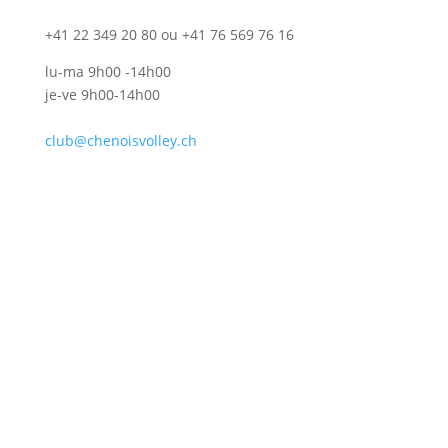
+41 22 349 20 80 ou +41 76 569 76 16
lu-ma 9h00 -14h00
je-ve 9h00-14h00
club@chenoisvolley.ch
label qualité pour le sport ayant répondu
aux exigences des mentions formation,
manifestation et relève & élite