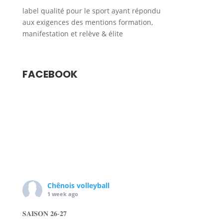
FACEBOOK
Chênois volleyball
1 week ago
𝐒𝐀𝐈𝐒𝐎𝐍 𝟐𝟔-𝟐𝟕
Le Chênois Genève Volleyball est ravi de vous
annoncer que Hugo Mora fera parti de l’effectif de la
saison 26-27 !!!
Nationalité : France