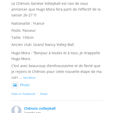
Poste: Passeur
Taille: 193cm
Ancien club: Grand Nancy Volley-Ball
Hugo Mora : “Bonjour à toutes et à tous, Je m’appelle
Hugo Mora.
C’est avec beaucoup d’enthousiasme et de fierté que
je rejoins le Chênois pour cette nouvelle étape de ma
carr
...
See More
Photo
View on Facebook
·
Share
Chênois volleyball
2 weeks ago
Tournoi 3x3 2026 ☀️
Petit retour en images de notre tournoi sur herbe qui
n’aurai pas eu lieu sans l’aide des organisateurs et