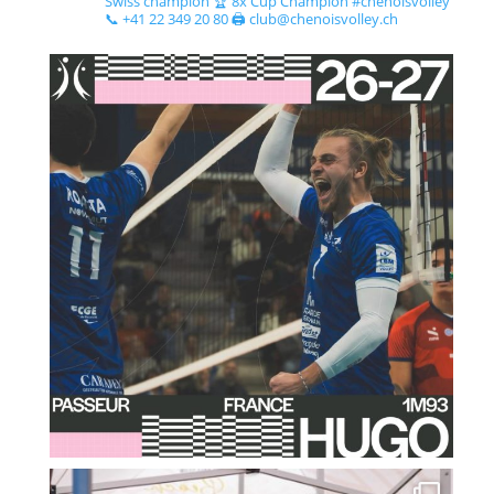
Swiss champion 🏆 8x Cup Champion #chenoisvolley
📞 +41 22 349 20 80 🖨 club@chenoisvolley.ch